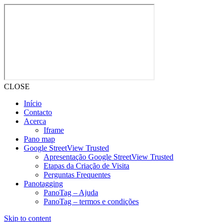
CLOSE
Início
Contacto
Acerca
Iframe
Pano map
Google StreetView Trusted
Apresentação Google StreetView Trusted
Etapas da Criação de Visita
Perguntas Frequentes
Panotagging
PanoTag – Ajuda
PanoTag – termos e condições
Skip to content