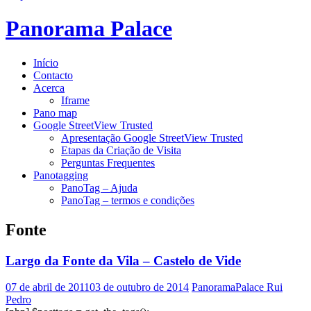
Panorama Palace
Início
Contacto
Acerca
Iframe
Pano map
Google StreetView Trusted
Apresentação Google StreetView Trusted
Etapas da Criação de Visita
Perguntas Frequentes
Panotagging
PanoTag – Ajuda
PanoTag – termos e condições
Fonte
Largo da Fonte da Vila – Castelo de Vide
07 de abril de 2011
03 de outubro de 2014
PanoramaPalace Rui
Pedro