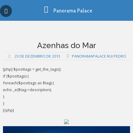
Skip
Copy past blocker is powered by http://jaspreetchahal.org
to
Panorama Palace
content
Azenhas do Mar
23 DE DEZEMBRO DE 2013
PANORAMAPALACE RUI PEDRO
[php] $posttags = get_the_tags();
if ($posttags) {
foreach($posttags as $tag) {
echo _e($tag->description);
}
}
[/php]