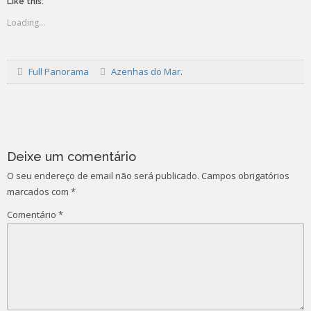
Like this:
Loading...
Full Panorama
Azenhas do Mar
.
Post
navigation
Deixe um comentário
O seu endereço de email não será publicado.
Campos obrigatórios
marcados com
*
Comentário
*