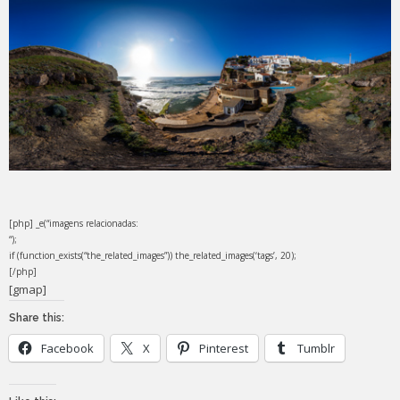
[php] _e(“imagens relacionadas:
“);
if (function_exists(“the_related_images”)) the_related_images(‘tags’, 20);
[/php]
[gmap]
Share this:
Facebook
X
Pinterest
Tumblr