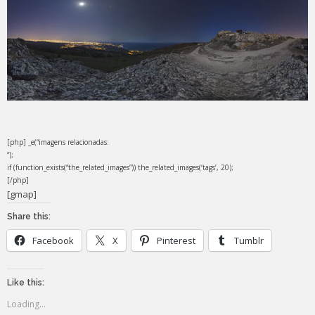
[php] _e(“imagens relacionadas:
“);
if (function_exists(“the_related_images”)) the_related_images(‘tags’, 20);
[/php]
[gmap]
Share this:
Facebook
X
Pinterest
Tumblr
Like this:
Loading...