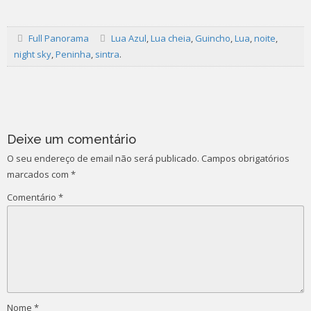
Full Panorama
Lua Azul
,
Lua cheia
,
Guincho
,
Lua
,
noite
,
night sky
,
Peninha
,
sintra
.
Post
navigation
Deixe um comentário
O seu endereço de email não será publicado.
Campos obrigatórios
marcados com
*
Comentário
*
Nome
*