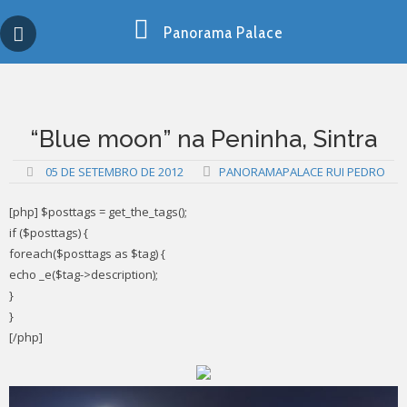
Skip
Copy past blocker is powered by http://jaspreetchahal.org
to
Panorama Palace
content
“Blue moon” na Peninha, Sintra
05 DE SETEMBRO DE 2012
PANORAMAPALACE RUI PEDRO
[php] $posttags = get_the_tags();
if ($posttags) {
foreach($posttags as $tag) {
echo _e($tag->description);
}
}
[/php]