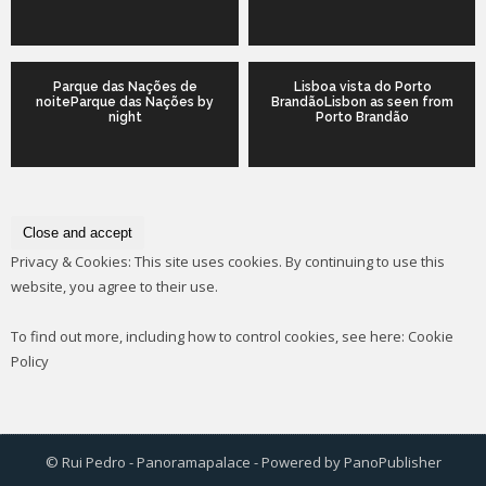
Parque das Nações de
Lisboa vista do Porto
noiteParque das Nações by
BrandãoLisbon as seen from
night
Porto Brandão
Privacy & Cookies: This site uses cookies. By continuing to use this
website, you agree to their use.
To find out more, including how to control cookies, see here:
Cookie
Policy
© Rui Pedro - Panoramapalace - Powered by
PanoPublisher