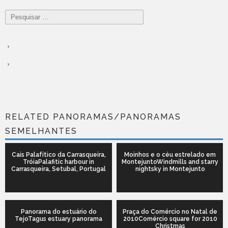
Pesquisar
por:
RELATED PANORAMAS/PANORAMAS
SEMELHANTES
Cais Palafítico da Carrasqueira,
Moinhos e o céu estrelado em
TróiaPalafitic harbour in
MontejuntoWindmills and starry
Carrasqueira, Setubal, Portugal
nightsky in Montejunto
Panorama do estuário do
Praça do Comércio no Natal de
TejoTagus estuary panorama
2010Comércio square for 2010
Christmas