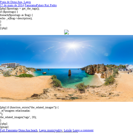
Praia de Dona Ana, Lagos
17 de maio de 2014
PanoramaPalace Rui Pedro
[php] $posttags = get_the_tags();
if ($posttags) {
foreach($posttags as $tag) {
echo _e($tag->description);
}
}
[/php]
[php] if (function_exists(“the_related_images”)) {
_e(“imagens relacionadas:
“);
the_related_images(‘tags’, 20);
}
[/php]
[gmap]
Full Panorama
Dona Ana beach
,
Lagos municipality
,
Leixão
Leave a comment