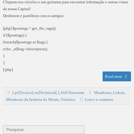
Cliquem nos círculos e nas guitarras para encontrar informação e outras vistas
da nossa Capital!
Desfrutem e partilhem com os amigos
[php] $posttags = get_the_tags();
if ($posttags) {
foreach($posttags as $tag) {
echo _e($tag->description);
}
}
[/php]
Read more
[:pt]Técnico[:en]Technical[:]
,
Full Panorama
Miradouro
,
Lisbon
,
Miradouro da Senhora do Monte
,
Turistico
Leave a comment
Pesquisar