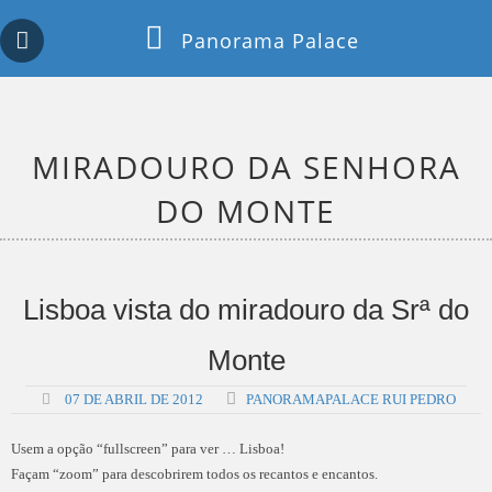
Skip
Copy past blocker is powered by http://jaspreetchahal.org
Panorama Palace
to
content
MIRADOURO DA SENHORA
DO MONTE
Lisboa vista do miradouro da Srª do
Monte
07 DE ABRIL DE 2012
PANORAMAPALACE RUI PEDRO
Usem a opção “fullscreen” para ver … Lisboa!
Façam “zoom” para descobrirem todos os recantos e encantos.