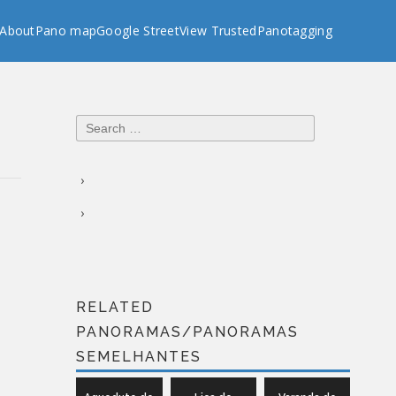
About
Pano map
Google StreetView Trusted
Panotagging
Search
for:
RELATED
PANORAMAS/PANORAMAS
SEMELHANTES