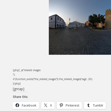
[php] _e(“related images:
“);
if (function_exists(“the_related_images”)) the_related_images(‘tags’, 20);
[/php]
[gmap]
Share this:
Facebook
X
Pinterest
Tumblr