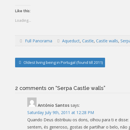
Like this:
Loading...
Full Panorama
Aqueduct
,
Castle
,
Castle walls
,
Serp
Post
Oldest living being in Portugal (found till 2011)
navigation
2 comments on “
Serpa Castle walls
”
António Santos
says:
Saturday July 9th, 2011 at 12:28 PM
Quando Deus distribuiu os dons, olhou para ti e disse:
sentem, és generoso, gostas de partilhar o belo, não