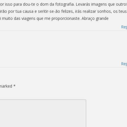
or isso para dou-te o dom da fotografia. Levarás imagens que outro
rão por tua causa e sentir-se-ão felizes, irás realizar sonhos, os teus
ei muito das viagens que me proporcionaste. Abraço grande
Rep
Rep
 marked
*