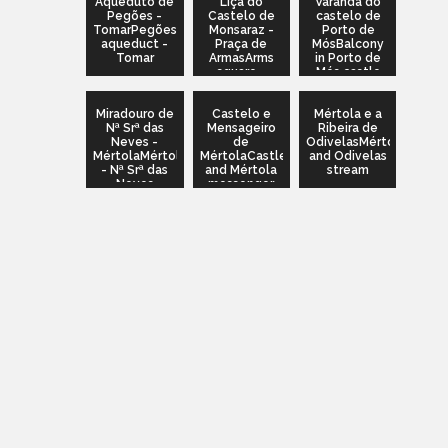
Aqueduto de
Liça do
Varanda do
Pegões -
Castelo de
castelo de
TomarPegões
Monsaraz -
Porto de
aqueduct -
Praça de
MósBalcony
Tomar
ArmasArms
in Porto de
square -
Mós castle
Monsaraz
castle
Miradouro de
Castelo e
Mértola e a
Nª Srª das
Mensageiro
Ribeira de
Neves -
de
OdivelasMértola
MértolaMértola
MértolaCastle
and Odivelas
- Nª Srª das
and Mértola
stream
Neves
messenger
belvedere