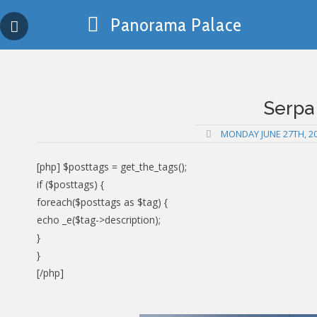
Skip
Panorama Palace
to
content
Serpa
MONDAY JUNE 27TH, 2
[php] $posttags = get_the_tags();
if ($posttags) {
foreach($posttags as $tag) {
echo _e($tag->description);
}
}
[/php]