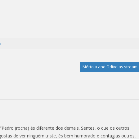
a
.
Mértola and Odivelas stream
 “Pedro (rocha) és diferente dos demais. Sentes, o que os outros
 gostas de ver ninguém triste, és bem humorado e contagias outros,