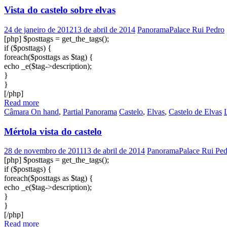
Vista do castelo sobre elvas
24 de janeiro de 2012
13 de abril de 2014
PanoramaPalace Rui Pedro
[php] $posttags = get_the_tags();
if ($posttags) {
foreach($posttags as $tag) {
echo _e($tag->description);
}
}
[/php]
Read more
Câmara On hand
,
Partial Panorama
Castelo
,
Elvas
,
Castelo de Elvas
Mértola vista do castelo
28 de novembro de 2011
13 de abril de 2014
PanoramaPalace Rui Ped
[php] $posttags = get_the_tags();
if ($posttags) {
foreach($posttags as $tag) {
echo _e($tag->description);
}
}
[/php]
Read more