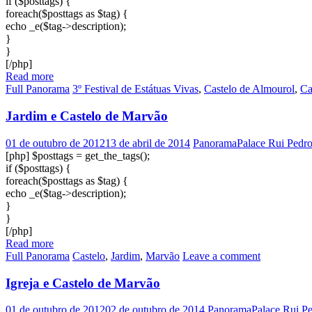
if ($posttags) {
foreach($posttags as $tag) {
echo _e($tag->description);
}
}
[/php]
Read more
Full Panorama
3º Festival de Estátuas Vivas
,
Castelo de Almourol
,
Ca
Jardim e Castelo de Marvão
01 de outubro de 2012
13 de abril de 2014
PanoramaPalace Rui Pedr
[php] $posttags = get_the_tags();
if ($posttags) {
foreach($posttags as $tag) {
echo _e($tag->description);
}
}
[/php]
Read more
Full Panorama
Castelo
,
Jardim
,
Marvão
Leave a comment
Igreja e Castelo de Marvão
01 de outubro de 2012
02 de outubro de 2014
PanoramaPalace Rui P