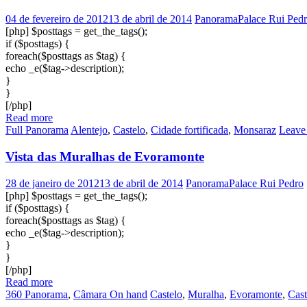
04 de fevereiro de 2012
13 de abril de 2014
PanoramaPalace Rui Ped
[php] $posttags = get_the_tags();
if ($posttags) {
foreach($posttags as $tag) {
echo _e($tag->description);
}
}
[/php]
Read more
Full Panorama
Alentejo
,
Castelo
,
Cidade fortificada
,
Monsaraz
Leave
Vista das Muralhas de Evoramonte
28 de janeiro de 2012
13 de abril de 2014
PanoramaPalace Rui Pedro
[php] $posttags = get_the_tags();
if ($posttags) {
foreach($posttags as $tag) {
echo _e($tag->description);
}
}
[/php]
Read more
360 Panorama
,
Câmara On hand
Castelo
,
Muralha
,
Evoramonte
,
Cast