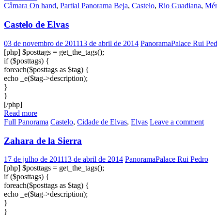
Câmara On hand
,
Partial Panorama
Beja
,
Castelo
,
Rio Guadiana
,
Mér
Castelo de Elvas
03 de novembro de 2011
13 de abril de 2014
PanoramaPalace Rui Ped
[php] $posttags = get_the_tags();
if ($posttags) {
foreach($posttags as $tag) {
echo _e($tag->description);
}
}
[/php]
Read more
Full Panorama
Castelo
,
Cidade de Elvas
,
Elvas
Leave a comment
Zahara de la Sierra
17 de julho de 2011
13 de abril de 2014
PanoramaPalace Rui Pedro
[php] $posttags = get_the_tags();
if ($posttags) {
foreach($posttags as $tag) {
echo _e($tag->description);
}
}