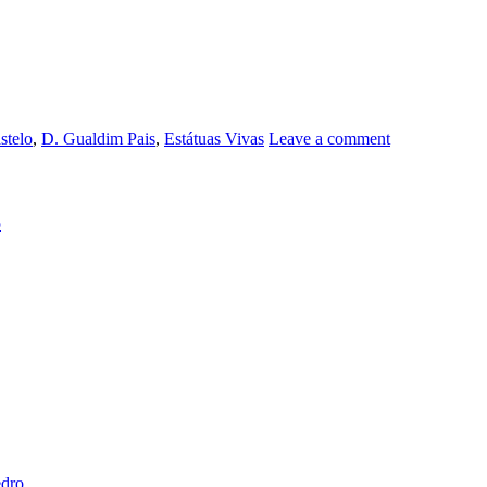
stelo
,
D. Gualdim Pais
,
Estátuas Vivas
Leave a comment
o
edro