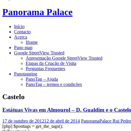
Panorama Palace
Início
Contacto
Acerca
Iframe
Pano map
Google StreetView Trusted
Apresentação Google StreetView Trusted
Etapas da Criação de Visita
Perguntas Frequentes
Panotagging
PanoTag – Ajuda
PanoTag – termos e condições
Castelo
Estátuas Vivas em Almourol – D. Gualdim e o Castel
17 de outubro de 2012
12 de abril de 2014
PanoramaPalace Rui Pedr
[php] $posttags = get_the_tags();