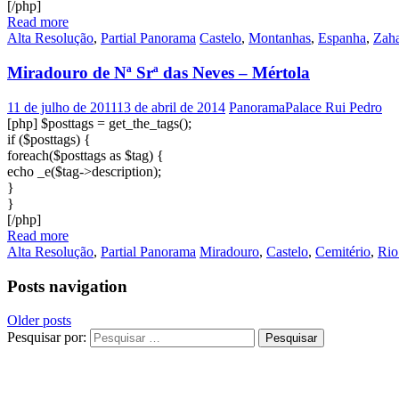
[/php]
Read more
Alta Resolução
,
Partial Panorama
Castelo
,
Montanhas
,
Espanha
,
Zah
Miradouro de Nª Srª das Neves – Mértola
11 de julho de 2011
13 de abril de 2014
PanoramaPalace Rui Pedro
[php] $posttags = get_the_tags();
if ($posttags) {
foreach($posttags as $tag) {
echo _e($tag->description);
}
}
[/php]
Read more
Alta Resolução
,
Partial Panorama
Miradouro
,
Castelo
,
Cemitério
,
Rio
Posts navigation
Older posts
Pesquisar por: