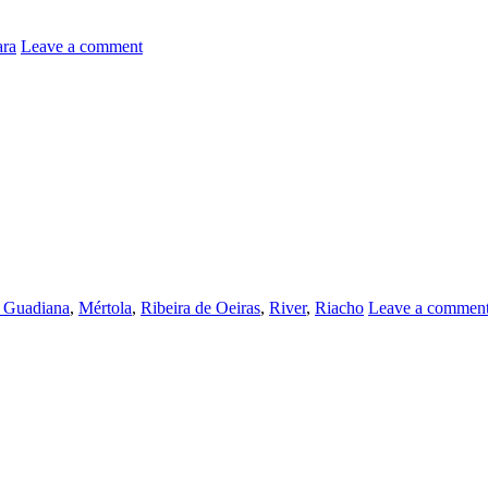
ara
Leave a comment
 Guadiana
,
Mértola
,
Ribeira de Oeiras
,
River
,
Riacho
Leave a commen