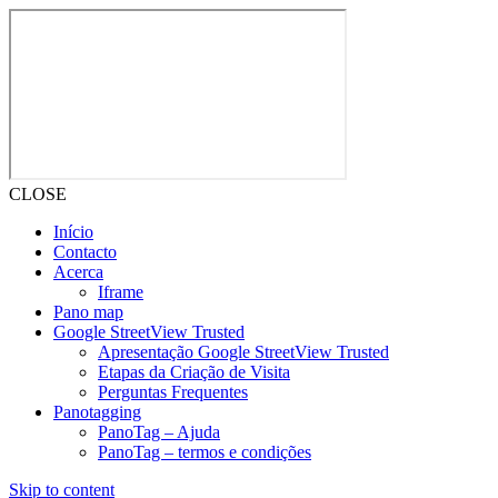
CLOSE
Início
Contacto
Acerca
Iframe
Pano map
Google StreetView Trusted
Apresentação Google StreetView Trusted
Etapas da Criação de Visita
Perguntas Frequentes
Panotagging
PanoTag – Ajuda
PanoTag – termos e condições
Skip to content