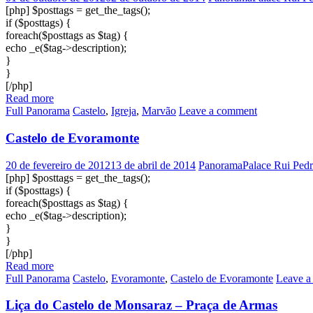
[php] $posttags = get_the_tags();
if ($posttags) {
foreach($posttags as $tag) {
echo _e($tag->description);
}
}
[/php]
Read more
Full Panorama
Castelo
,
Igreja
,
Marvão
Leave a comment
Castelo de Evoramonte
20 de fevereiro de 2012
13 de abril de 2014
PanoramaPalace Rui Ped
[php] $posttags = get_the_tags();
if ($posttags) {
foreach($posttags as $tag) {
echo _e($tag->description);
}
}
[/php]
Read more
Full Panorama
Castelo
,
Evoramonte
,
Castelo de Evoramonte
Leave a
Liça do Castelo de Monsaraz – Praça de Armas