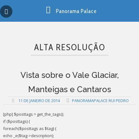
Skip
Copy past blocker is powered by http://jaspreetchahal.org
to
Panorama Palace
content
ALTA RESOLUÇÃO
Vista sobre o Vale Glaciar,
Manteigas e Cantaros
11 DE JANEIRO DE 2014
PANORAMAPALACE RUI PEDRO
[php] $posttags = get_the_tags();
if ($posttags) {
foreach($posttags as $tag) {
echo _e($tag->description);