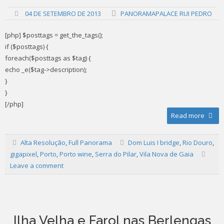
04 DE SETEMBRO DE 2013
PANORAMAPALACE RUI PEDRO
[php] $posttags = get_the_tags();
if ($posttags) {
foreach($posttags as $tag) {
echo _e($tag->description);
}
}
[/php]
Read more
Alta Resolução
,
Full Panorama
Dom Luis I bridge
,
Rio Douro
,
gigapixel
,
Porto
,
Porto wine
,
Serra do Pilar
,
Vila Nova de Gaia
Leave a comment
Ilha Velha e Farol nas Berlengas