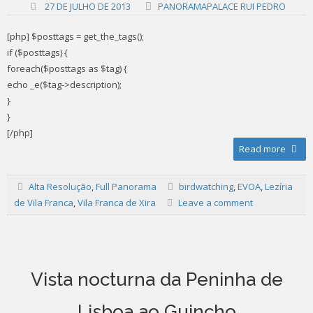
27 DE JULHO DE 2013
PANORAMAPALACE RUI PEDRO
[php] $posttags = get_the_tags();
if ($posttags) {
foreach($posttags as $tag) {
echo _e($tag->description);
}
}
[/php]
Read more
Alta Resolução
,
Full Panorama
birdwatching
,
EVOA
,
Lezíria
de Vila Franca
,
Vila Franca de Xira
Leave a comment
Vista nocturna da Peninha de
Lisboa ao Guincho