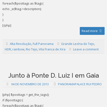
foreach($posttags as $tag) {
echo _e($tag->description);
}
}
[/php]
Read more
Alta Resolução
,
Full Panorama
Grande Lezíria do Tejo
,
HDR
,
rainbow
,
Rio Tejo
,
Vila Franca de Xira
Leave a comment
Junto à Ponte D. Luiz I em Gaia
04 DE NOVEMBRO DE 2013
PANORAMAPALACE RUI PEDRO
[php] $posttags = get_the_tags();
if ($posttags) {
foreach($posttags as $tag) {