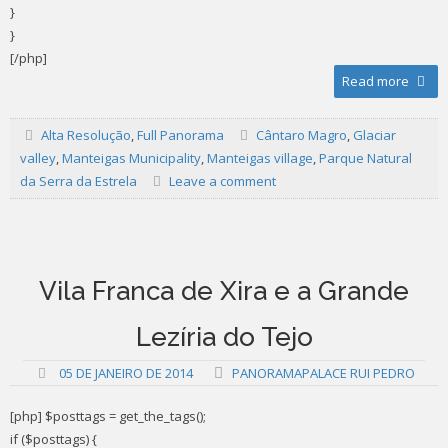
}
}
[/php]
Read more
Alta Resolução
,
Full Panorama
Cântaro Magro
,
Glaciar
valley
,
Manteigas Municipality
,
Manteigas village
,
Parque Natural
da Serra da Estrela
Leave a comment
Vila Franca de Xira e a Grande
Lezíria do Tejo
05 DE JANEIRO DE 2014
PANORAMAPALACE RUI PEDRO
[php] $posttags = get_the_tags();
if ($posttags) {