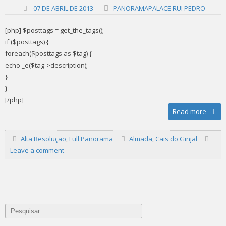
07 DE ABRIL DE 2013
PANORAMAPALACE RUI PEDRO
[php] $posttags = get_the_tags();
if ($posttags) {
foreach($posttags as $tag) {
echo _e($tag->description);
}
}
[/php]
Read more
Alta Resolução
,
Full Panorama
Almada
,
Cais do Ginjal
Leave a comment
Posts
Pesquisar
por: