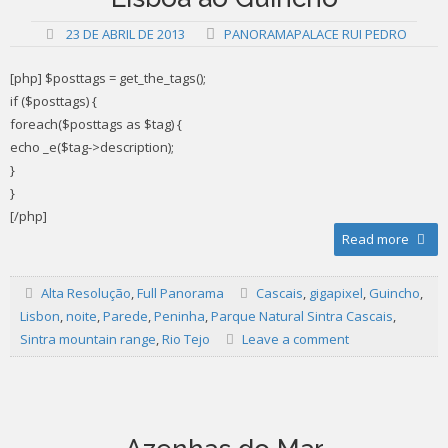
23 DE ABRIL DE 2013
PANORAMAPALACE RUI PEDRO
[php] $posttags = get_the_tags();
if ($posttags) {
foreach($posttags as $tag) {
echo _e($tag->description);
}
}
[/php]
Read more
Alta Resolução
,
Full Panorama
Cascais
,
gigapixel
,
Guincho
,
Lisbon
,
noite
,
Parede
,
Peninha
,
Parque Natural Sintra Cascais
,
Sintra mountain range
,
Rio Tejo
Leave a comment