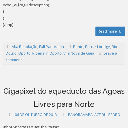
echo _e($tag->description);
}
}
[/php]
Read more
Alta Resolução
,
Full Panorama
Ponte
,
D. Luiz I bridge
,
Rio
Douro
,
Oporto
,
Ribeira in Oporto
,
Vila Nova de Gaia
Leave a
comment
Gigapixel do aqueducto das Agoas
Livres para Norte
06 DE OUTUBRO DE 2013
PANORAMAPALACE RUI PEDRO
[php] $posttags = get_the_tags();