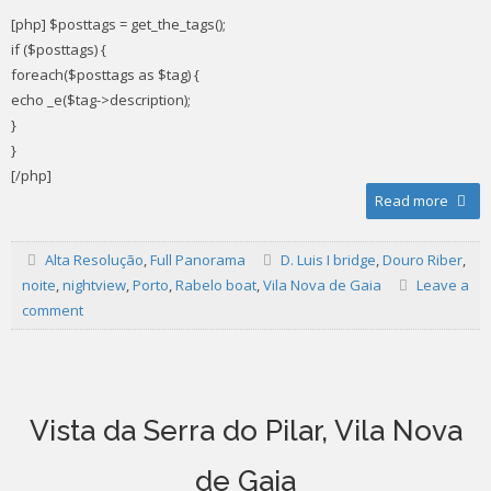
[php] $posttags = get_the_tags();
if ($posttags) {
foreach($posttags as $tag) {
echo _e($tag->description);
}
}
[/php]
Read more
Alta Resolução
,
Full Panorama
D. Luis I bridge
,
Douro Riber
,
noite
,
nightview
,
Porto
,
Rabelo boat
,
Vila Nova de Gaia
Leave a
comment
Vista da Serra do Pilar, Vila Nova
de Gaia