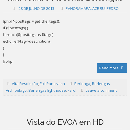
28 DE JULHO DE 2013
PANORAMAPALACE RUI PEDRO
[php] $posttags = get_the_tags();
if ($posttags) {
foreach($posttags as $tag) {
echo _e($tag->description);
}
}
[/php]
Read more
Alta Resolução
,
Full Panorama
Berlenga
,
Berlengas
Archipelago
,
Berlengas lighthouse
,
Farol
Leave a comment
Vista do EVOA em HD