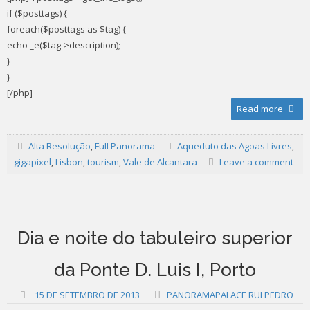
if ($posttags) {
foreach($posttags as $tag) {
echo _e($tag->description);
}
}
[/php]
Read more
Alta Resolução
,
Full Panorama
Aqueduto das Agoas Livres
,
gigapixel
,
Lisbon
,
tourism
,
Vale de Alcantara
Leave a comment
Dia e noite do tabuleiro superior
da Ponte D. Luis I, Porto
15 DE SETEMBRO DE 2013
PANORAMAPALACE RUI PEDRO