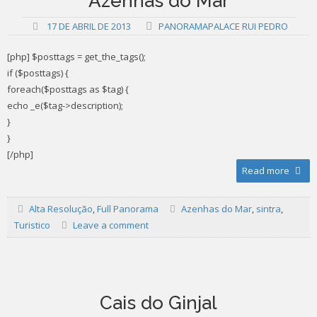
Azenhas do Mar
17 DE ABRIL DE 2013
PANORAMAPALACE RUI PEDRO
[php] $posttags = get_the_tags();
if ($posttags) {
foreach($posttags as $tag) {
echo _e($tag->description);
}
}
[/php]
Read more
Alta Resolução
,
Full Panorama
Azenhas do Mar
,
sintra
,
Turistico
Leave a comment
Cais do Ginjal