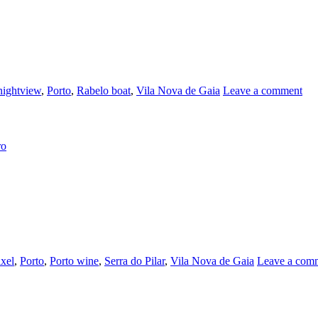
nightview
,
Porto
,
Rabelo boat
,
Vila Nova de Gaia
Leave a comment
ro
ixel
,
Porto
,
Porto wine
,
Serra do Pilar
,
Vila Nova de Gaia
Leave a com