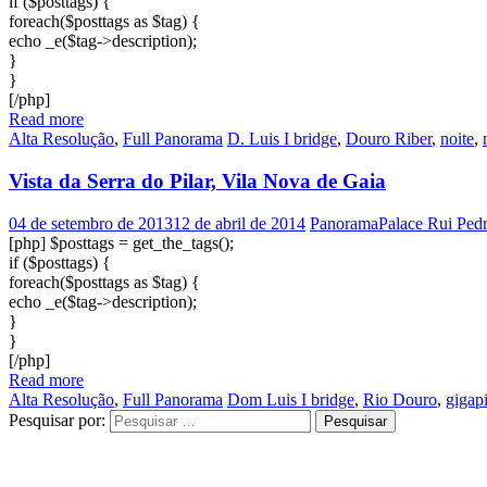
if ($posttags) {
foreach($posttags as $tag) {
echo _e($tag->description);
}
}
[/php]
Read more
Alta Resolução
,
Full Panorama
D. Luis I bridge
,
Douro Riber
,
noite
,
Vista da Serra do Pilar, Vila Nova de Gaia
04 de setembro de 2013
12 de abril de 2014
PanoramaPalace Rui Ped
[php] $posttags = get_the_tags();
if ($posttags) {
foreach($posttags as $tag) {
echo _e($tag->description);
}
}
[/php]
Read more
Alta Resolução
,
Full Panorama
Dom Luis I bridge
,
Rio Douro
,
gigap
Pesquisar por: