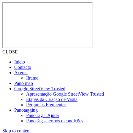
CLOSE
Início
Contacto
Acerca
Iframe
Pano map
Google StreetView Trusted
Apresentação Google StreetView Trusted
Etapas da Criação de Visita
Perguntas Frequentes
Panotagging
PanoTag – Ajuda
PanoTag – termos e condições
Skip to content