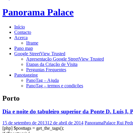
Panorama Palace
Início
Contacto
Acerca
Iframe
Pano map
Google StreetView Trusted
Apresentação Google StreetView Trusted
Etapas da Criação de Visita
Perguntas Frequentes
Panotagging
PanoTag – Ajuda
PanoTag – termos e condições
Porto
Dia e noite do tabuleiro superior da Ponte D. Luis I, 
15 de setembro de 2013
12 de abril de 2014
PanoramaPalace Rui Ped
[php] $posttags = get_the_tags();