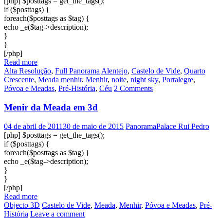
[php] $posttags = get_the_tags();
if ($posttags) {
foreach($posttags as $tag) {
echo _e($tag->description);
}
}
[/php]
Read more
Alta Resolução
,
Full Panorama
Alentejo
,
Castelo de Vide
,
Quarto
Crescente
,
Meada menhir
,
Menhir
,
noite
,
night sky
,
Portalegre
,
Póvoa e Meadas
,
Pré-História
,
Céu
2 Comments
Menir da Meada em 3d
04 de abril de 2011
30 de maio de 2015
PanoramaPalace Rui Pedro
[php] $posttags = get_the_tags();
if ($posttags) {
foreach($posttags as $tag) {
echo _e($tag->description);
}
}
[/php]
Read more
Objecto 3D
Castelo de Vide
,
Meada
,
Menhir
,
Póvoa e Meadas
,
Pré-
História
Leave a comment