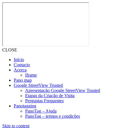
CLOSE
Início
Contacto
Acerca
Iframe
Pano map
Google StreetView Trusted
Apresentação Google StreetView Trusted
Etapas da Criação de Visita
Perguntas Frequentes
Panotagging
PanoTag – Ajuda
PanoTag – termos e condições
Skip to content