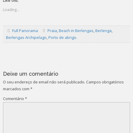
Like this:
Loading...
Full Panorama
Praia
,
Beach in Berlengas
,
Berlenga
,
Berlengas Archipelago
,
Porto de abrigo
.
Post
navigation
Deixe um comentário
O seu endereço de email não será publicado.
Campos obrigatórios
marcados com
*
Comentário
*