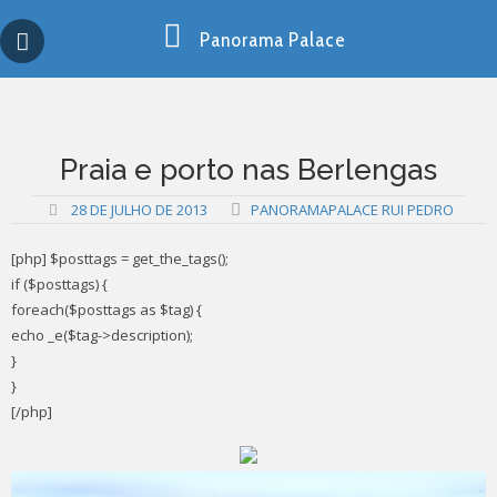
Skip
Copy past blocker is powered by http://jaspreetchahal.org
to
Panorama Palace
content
Praia e porto nas Berlengas
28 DE JULHO DE 2013
PANORAMAPALACE RUI PEDRO
[php] $posttags = get_the_tags();
if ($posttags) {
foreach($posttags as $tag) {
echo _e($tag->description);
}
}
[/php]