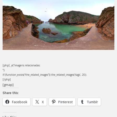
[php] _e(“imagens relacionadas:
“);
if (function_exists(“the_related_images”)) the_related_images(‘tags’, 20);
[/php]
[gmap]
Share this:
Facebook
X
Pinterest
Tumblr