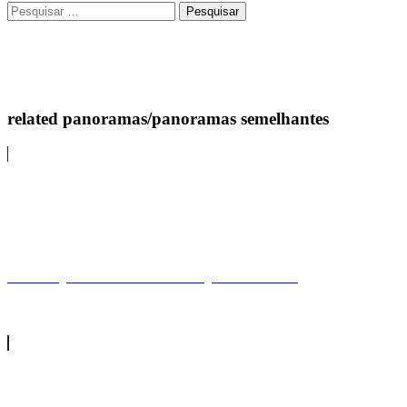
Pesquisar
por:
related panoramas/panoramas semelhantes
Zambujeira do MarZambujeira do Mar