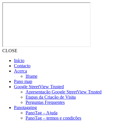
CLOSE
Início
Contacto
Acerca
Iframe
Pano map
Google StreetView Trusted
Apresentação Google StreetView Trusted
Etapas da Criação de Visita
Perguntas Frequentes
Panotagging
PanoTag – Ajuda
PanoTag – termos e condições
Skip