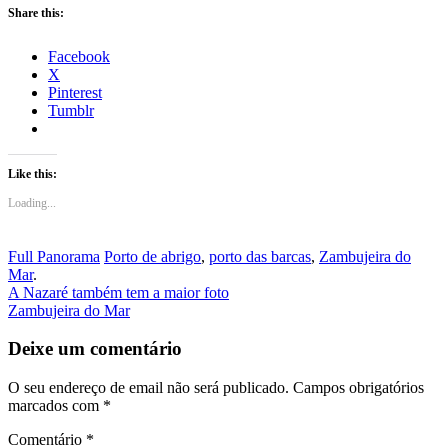
Share this:
Facebook
X
Pinterest
Tumblr
Like this:
Loading...
Full Panorama
Porto de abrigo
,
porto das barcas
,
Zambujeira do
Mar
.
Post
A Nazaré também tem a maior foto
Zambujeira do Mar
navigation
Deixe um comentário
O seu endereço de email não será publicado.
Campos obrigatórios
marcados com
*
Comentário
*