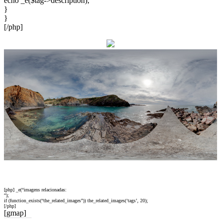
echo _e($tag->description);
}
}
[/php]
[php] _e(“imagens relacionadas:
“);
if (function_exists(“the_related_images”)) the_related_images(‘tags’, 20);
[/php]
[gmap]