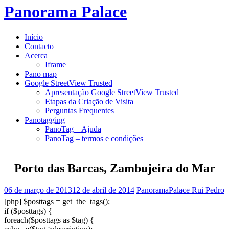
to
Panorama Palace
content
Início
Contacto
Acerca
Iframe
Pano map
Google StreetView Trusted
Apresentação Google StreetView Trusted
Etapas da Criação de Visita
Perguntas Frequentes
Panotagging
PanoTag – Ajuda
PanoTag – termos e condições
Porto das Barcas, Zambujeira do Mar
06 de março de 2013
12 de abril de 2014
PanoramaPalace Rui Pedro
[php] $posttags = get_the_tags();
if ($posttags) {
foreach($posttags as $tag) {