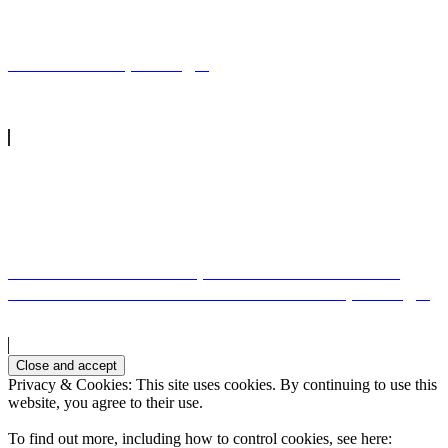
NazaréNazaré, Portugal
Vista da Serra do Pilar, Vila Nova de GaiaView
from Serra do Pilar in Vila Nova de Gaia, Portugal
Privacy & Cookies: This site uses cookies. By continuing to use this
website, you agree to their use.
To find out more, including how to control cookies, see here: