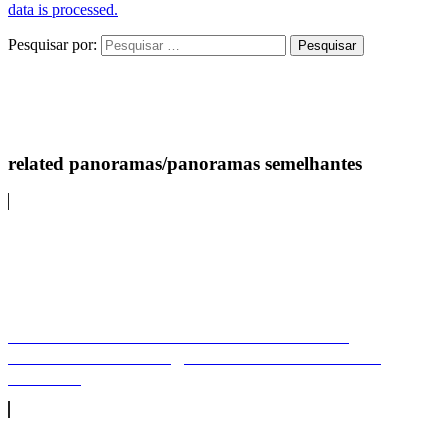
data is processed.
Pesquisar por:
related panoramas/panoramas semelhantes
Vista nocturna da Peninha de Lisboa ao
GuinchoPeninha nightview - from Lisbon to
Guincho