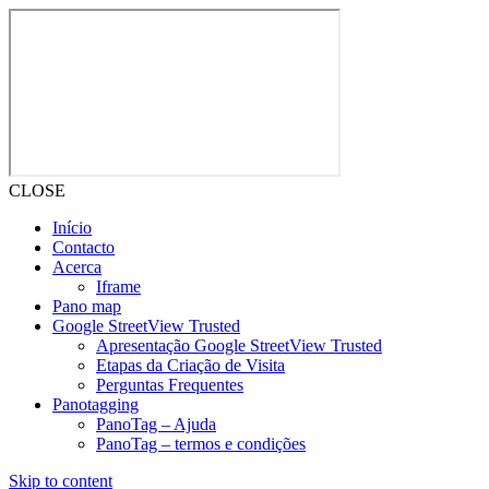
CLOSE
Início
Contacto
Acerca
Iframe
Pano map
Google StreetView Trusted
Apresentação Google StreetView Trusted
Etapas da Criação de Visita
Perguntas Frequentes
Panotagging
PanoTag – Ajuda
PanoTag – termos e condições
Skip to content