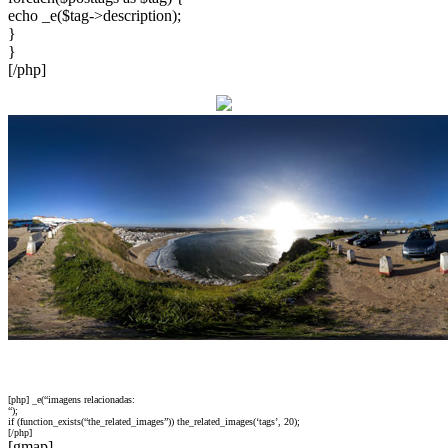
echo _e($tag->description);
}
}
[/php]
[php] _e(“imagens relacionadas:
“);
if (function_exists(“the_related_images”)) the_related_images(‘tags’, 20);
[/php]
[gmap]