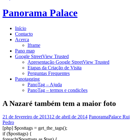
Panorama Palace
Início
Contacto
Acerca
Iframe
Pano map
Google StreetView Trusted
Apresentação Google StreetView Trusted
Etapas da Criação de Visita
Perguntas Frequentes
Panotagging
PanoTag – Ajuda
PanoTag – termos e condições
A Nazaré também tem a maior foto
21 de fevereiro de 2013
12 de abril de 2014
PanoramaPalace Rui
Pedro
[php] $posttags = get_the_tags();
if ($posttags) {
foreach($posttags as $tag) {