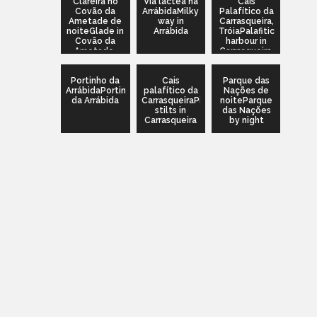
Clareira no
Via láctea na
Cais
Covão da
ArrábidaMilky
Palafítico da
Ametade de
way in
Carrasqueira,
noiteGlade in
Arrábida
TróiaPalafitic
Covão da
harbour in
Ametade,
Carrasqueira,
Manteigas by
Setubal,
night
Portugal
Portinho da
Cais
Parque das
ArrábidaPortinho
palafítico da
Nações de
da Arrábida
CarrasqueiraPier
noiteParque
stilts in
das Nações
Carrasqueira
by night