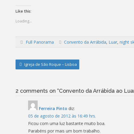
Like this:
Loading...
Full Panorama
Convento da Arrábida
,
Luar
,
night s
Post
Igreja de São Roque – Lisboa
navigation
2 comments on “
Convento da Arrábida ao Lua
Ferreira Pinto
diz:
05 de agosto de 2012 às 16:49 hrs.
Ficou com uma luz bastante muito boa.
Parabéns por mais um bom trabalho.