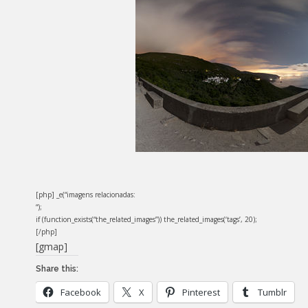
[php] _e(“imagens relacionadas:
“);
if (function_exists(“the_related_images”)) the_related_images(‘tags’, 20);
[/php]
[gmap]
Share this:
Facebook
X
Pinterest
Tumblr