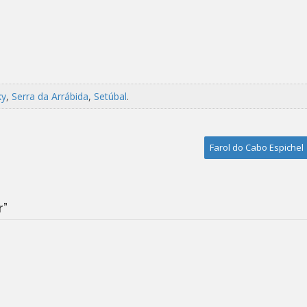
ky
,
Serra da Arrábida
,
Setúbal
.
Farol do Cabo Espichel
r
”