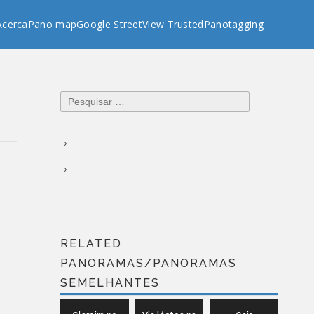
Acerca
Pano map
Google StreetView Trusted
Panotagging
Pesquisar
por:
RELATED
PANORAMAS/PANORAMAS
SEMELHANTES