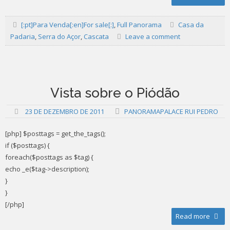
[:pt]Para Venda[:en]For sale[:]
,
Full Panorama
Casa da
Padaria
,
Serra do Açor
,
Cascata
Leave a comment
Vista sobre o Piódão
23 DE DEZEMBRO DE 2011
PANORAMAPALACE RUI PEDRO
[php] $posttags = get_the_tags();
if ($posttags) {
foreach($posttags as $tag) {
echo _e($tag->description);
}
}
[/php]
Read more