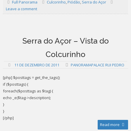
Full Panorama
Culcorinho
,
Piódão
,
Serra do Açor
Leave a comment
Serra do Açor – Vista do
Colcurinho
11 DE DEZEMBRO DE 2011
PANORAMAPALACE RUI PEDRO
[php] $posttags = get_the_tags();
if ($posttags) {
foreach($posttags as $tag) {
echo _e($tag->description);
}
}
[/php]
Read more