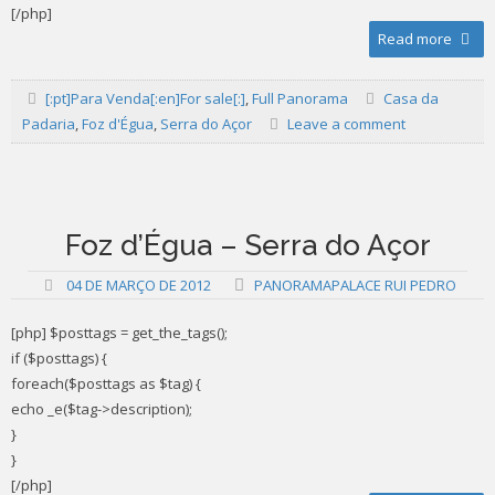
[/php]
Read more
[:pt]Para Venda[:en]For sale[:]
,
Full Panorama
Casa da
Padaria
,
Foz d'Égua
,
Serra do Açor
Leave a comment
Foz d’Égua – Serra do Açor
04 DE MARÇO DE 2012
PANORAMAPALACE RUI PEDRO
[php] $posttags = get_the_tags();
if ($posttags) {
foreach($posttags as $tag) {
echo _e($tag->description);
}
}
[/php]