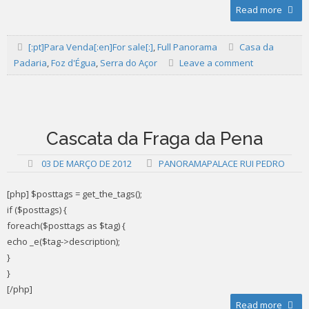
Read more
[:pt]Para Venda[:en]For sale[:]
,
Full Panorama
Casa da
Padaria
,
Foz d'Égua
,
Serra do Açor
Leave a comment
Cascata da Fraga da Pena
03 DE MARÇO DE 2012
PANORAMAPALACE RUI PEDRO
[php] $posttags = get_the_tags();
if ($posttags) {
foreach($posttags as $tag) {
echo _e($tag->description);
}
}
[/php]
Read more