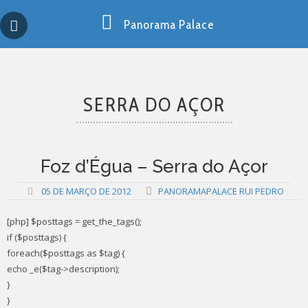
Skip
Copy past blocker is powered by http://jaspreetchahal.org
to
Panorama Palace
content
SERRA DO AÇOR
Foz d’Égua – Serra do Açor
05 DE MARÇO DE 2012
PANORAMAPALACE RUI PEDRO
[php] $posttags = get_the_tags();
if ($posttags) {
foreach($posttags as $tag) {
echo _e($tag->description);
}
}