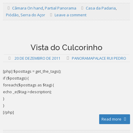
Câmara On hand
,
Partial Panorama
Casa da Padaria
,
Piódão
,
Serra do Açor
Leave a comment
Vista do Culcorinho
20 DE DEZEMBRO DE 2011
PANORAMAPALACE RUI PEDRO
[php] $posttags = get_the_tags();
if ($posttags) {
foreach($posttags as $tag) {
echo _e($tag->description);
}
}
[/php]
Read more